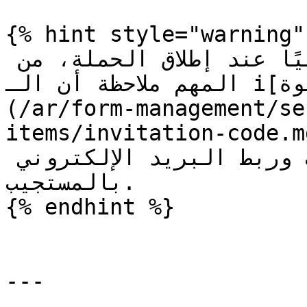
{% hint style="warning" 
بينما يتم تفعيلها تلقائيًا عند إطلاق الحملة، من 
المهم ملاحظة أن الـ i[عنصر أمان رمز الدعوة]
(/ar/form-management/se
items/invitation-code.md) مكينه في استبيانك
للتحقق من رموز الدعوات وربط البريد الإلكتروني 
بالمستجيب.

{% endhint %}

---
