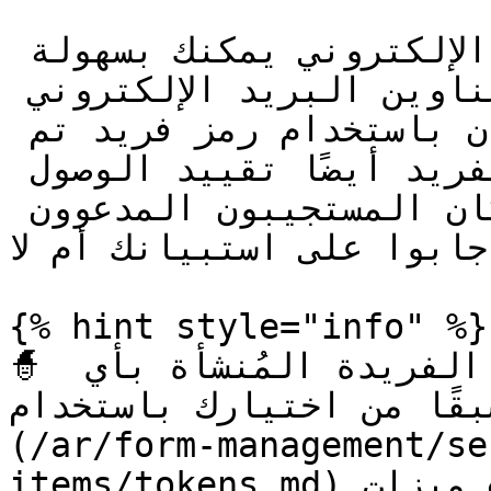
باستخدام ميزات توزيع البريد الإلكتروني يمكنك بسهولة 
إرسال دعوات إلى قائمة من عناوين البريد الإلكتروني 
التي ستتمكن من إجراء الاستبيان باستخدام رمز فريد تم 
إنشاؤه. يتيح لك هذا الرمز الفريد أيضًا تقييد الوصول 
إلى الاستبيان وتتبع ما إذا كان المستجيبون المدعوون 
أجابوا على استبيانك أم لا
{% hint style="info" %}

🧙 يمكنك أيضًا استبدال الرموز الفريدة المُنشأة بأي 
لد مسبقًا من اختيارك باستخدام
(/ar/form-management/se
items/tokens.md) ميزات.&#x20;
