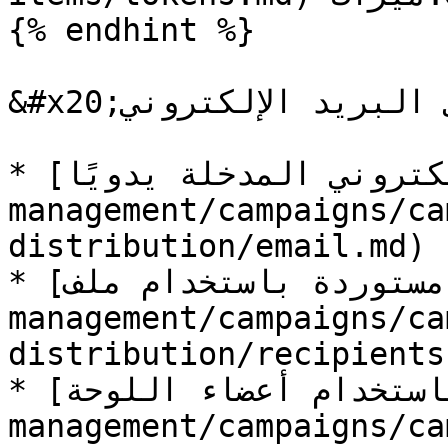
{% endhint %}

&#x20;يمكن إضافة مستلمي البريد الإلكتروني&#x20;

* [قوائم البريد الإلكتروني المدخلة يدويًا](/ar/form-
management/campaigns/ca
distribution/email.md)

* [مستوردة باستخدام ملف CSV](/ar/form-
management/campaigns/ca
distribution/recipients.
* [باستخدام أعضاء اللوحة](/ar/form-
management/campaigns/ca