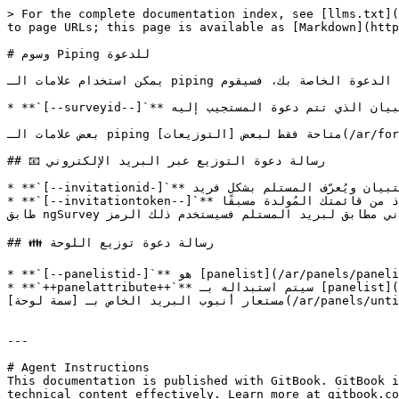
> For the complete documentation index, see [llms.txt](
to page URLs; this page is available as [Markdown](http
# وسوم Piping للدعوة

يمكن استخدام علامات الـ piping التالية داخل رسالة الدعوة الخاصة بك، فسيقوم ngSurvey باستبدال هذه العلامات ديناميكيًا لكل مستلم قبل إرسال الدعوة.

* **`[--surveyid--]`** معرف الاستبيان الذي تتم دعوة المستجيب إليه.

بعض علامات الـ piping متاحة فقط لبعض [التوزيعات](/ar/form-management/campaigns/campaign.md) التالي. &#x20;

## 📧 رسالة دعوة التوزيع عبر البريد الإلكتروني

* **`[--invitationid-]`** هو الرمز الفريد المولد الذي يمنح الوصول إلى الاستبيان ويُعرّف المستلم بشكل فريد.

* **`[--invitationtoken--]`** سيتم استبداله إما برمز مميز عشوائي مأخوذ من قائمتك المُولدة مسبقًا [token](/ar/form-management/security/security-items/tokens.md) أو إذا 
طابق ngSurvey رمزًا غير مستخدم مع بريد إلكتروني مطابق لبريد المستلم فسيستخدم ذلك الرمز.

## 👪 رسالة دعوة توزيع اللوحة

* **`[--panelistid-]`** هو [panelist](/ar/panels/panelists.md) معرف عضو اللوحة.

* **`++panelattribute++`** سيتم استبداله بـ [panelist](/ar/panels/panelists.md) قيمة ذلك [سمة لوحة](/ar/panels/untitled.md). يجب استبدال panelattribute في العلامة باسم 
مستعار أنبوب البريد الخاص بـ [سمة لوحة](/ar/panels/untitled.md) من اختيارك.

---

# Agent Instructions

This documentation is published with GitBook. GitBook i
technical content effectively. Learn more at gitbook.co