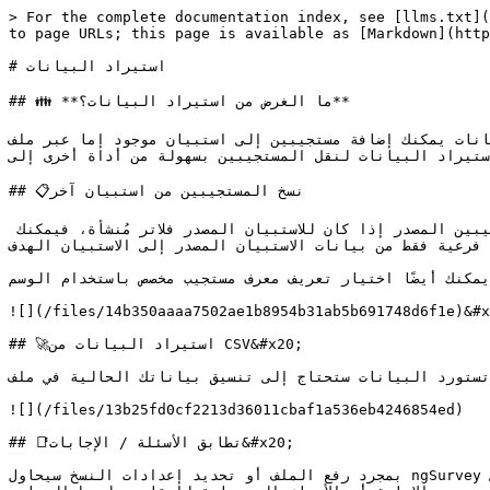
> For the complete documentation index, see [llms.txt](
to page URLs; this page is available as [Markdown](http
# استيراد البيانات

## 👪 **ما الغرض من استيراد البيانات؟**

باستخدام استيراد البيانات يمكنك إضافة مستجيبين إلى استبيان موجود إما عبر ملف CSV استبيانات أخرى في النظام. يمكن أيضًا
استخدام استيراد البيانات لنقل المستجيبين بسهولة من أداة أخرى إلى
## 📋نسخ المستجيبين من استبيان آخر

باستخدام ميزة النسخ يمكنك نسخ إجابات المستجيبين الموجودة من استبيان إلى الاستبيان الحالي. من الممكن ترشيح المستجيبين المصدر إذا كان للاستبيان المصدر فلاتر مُنشأة، فيمكنك 
ة فرعية فقط من بيانات الاستبيان المصدر إلى الاستبيان الهدف
يمكنك أيضًا اختيار تعريف معرف مستجيب مخصص باستخدام الوسم {respondentid}. يتيح لك ذلك وسم المستجيبين المستوردين في الاستبيان الهدف أثناء نسخهم.

![](/files/14b350aaaa7502ae1b8954b31ab5b691748d6f1e)&#x
## 🚀استيراد البيانات من CSV&#x20;

لكي تستورد البيانات ستحتاج إلى تنسيق بياناتك الحالية في ملف CSV يمكن أن يكون منسقًا على النحو التالي
![](/files/13b25fd0cf2213d36011cbaf1a536eb4246854ed)

## 📑تطابق الأسئلة / الإجابات&#x20;

بمجرد رفع الملف أو تحديد إعدادات النسخ سيحاول ngSurvey مطابقة أعمدة رأس الصف الأول في CSV تلقائيًا مع الأسئلة أو الإجابات المتاحة داخل استبيانك. سيستخدم نص السؤال، نص 