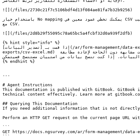
الإجابة أو الأسماء المستعارة للتقارير لربط العناصر.

![](/files/2730c21f7c5106bdf4d13f084ae81fa7b32b9256)

باستخدام خيار No mapping يمكنك تخطي عمود معين في CSV؛ هذا العمود لن يتم استيراده كجزء من مجموعة البيانات. بجانب الأسئلة والإجابات يمكنك أيضًا مطابقة حقول خاصة بالمستجيب 
مع CSV.

![](/files/2d8b29f55095c78a65bc5a4fcbf32d0a939f2dfb)

{% hint style="info" %}

إذا قمت بـ [تصدير البيانات](/ar/form-management/data-export/data-exports.md) من استبيان باستخدام [تنسيق CSV الافتراضي](/ar/form-management/data-export/data-
exports/csv-excel.md) وعند استيرادها ستتمكن من إعادة استيراد تلك البيانات في نفس الاستبيان أو في استبيان يحتوي على أسئلة/إجابات مشابهة دون الحاجة لإعادة مطابقة 
البيانات. إذا كنت تنسخ بيانات من استبيان مستنسخ فسيتمكن ngSurvey أيضًا من مطابقة معظم أو كل الأسئلة/الإجابات تلقائيًا.

{% endhint %}

---

# Agent Instructions

This documentation is published with GitBook. GitBook i
technical content effectively. Learn more at gitbook.co
## Querying This Documentation

If you need additional information that is not directly
Perform an HTTP GET request on the current page URL wit
```

GET https://docs.ngsurvey.com/ar/form-management/data-e
```
