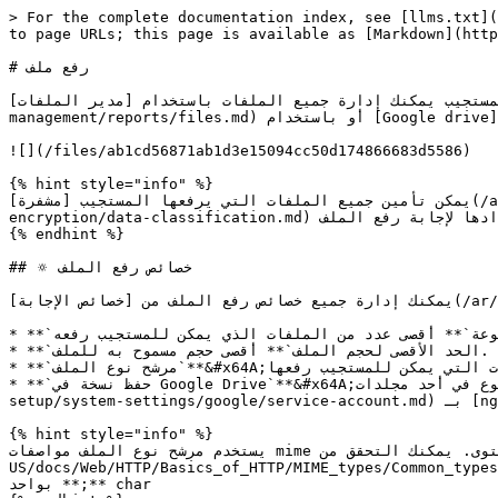
> For the complete documentation index, see [llms.txt](
to page URLs; this page is available as [Markdown](http
# رفع ملف

ات المستجيب يمكنك إدارة جميع الملفات باستخدام [مدير الملفات
management/reports/files.md) أو باستخدام [Google drive](/ar/installation-setup/system-settings/google.md).&#x20;

![](/files/ab1cd56871ab1d3e15094cc50d174866683d5586)

{% hint style="info" %}

يمكن تأمين جميع الملفات التي يرفعها المستجيب [مشفرة](/ar/data-encryption/file-upload-encryption.md) داخل قاعدة البيانات اعتمادًا على [تصنيف البيانات](/ar/data-
encryption/data-classification.md) التي قمت بإعدادها لإجابة رفع الملف.

{% endhint %}

## 🔅 خصائص رفع الملف

يمكنك إدارة جميع خصائص رفع الملف من [خصائص الإجابة](/ar/form-management/form-designer/answers/answer-types/file-upload.md) لإجابة رفع الملف لديك.

* **`الحد الأقصى لعدد الملفات المرفوعة`** أقصى عدد من الملفات الذي يمكن للمستجيب رفعه.

* **`الحد الأقصى لحجم الملف`** أقصى حجم مسموح به للملف.

* **`مرشح نوع الملف`**&#x64A;قيّد نوع الملفات التي يمكن للمستجيب رفعها.

* **`حفظ نسخة في Google Drive`**&#x64A;حفظ الملف المرفوع في أحد مجلدات Google Drive الخاصة بك بشرط أن تكون قد ربطت [Google Service account](/ar/installation-
setup/system-settings/google/service-account.md) بـ [ngSurvey account](/ar/personal-account.md).

{% hint style="info" %}

يستخدم مرشح نوع الملف مواصفات mime لتصفية المحتوى. يمكنك التحقق من [قائمة أنماط mime](https://developer.mozilla.org/en-
US/docs/Web/HTTP/Basics_of_HTTP/MIME_types/Common_types) التي يمكنك استخدامها لتصفية المحتوى. إذا رغبت في تصفية عدة أنواع من المحتوى يمكنك فعل ذلك بفصل كل نوع
بواحد **;** char
