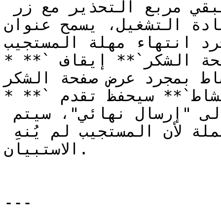
الاحتفاظ بالتحذير مفتوحًا سيُبقي مربع التحذير مع زر 
إعادة التشغيل، يسمح عنوان URL ادة التوجيه بتعيين
جرد انتهاء مهلة المستجيب
* **`تعطيل مؤقت عدم النشاط في صفحة الشكر`** إيقاف 
شاط بمجرد عرض صفحة الشكر
* **`حفظ التقدم عند عدم النشاط`** سيحفظ تقدم 
المستجيب. لاحظ أنه لا يؤدي إلى "إرسال نهائي"، سيتم 
حفظ الإجابات في حالة غير مكتملة لأن المستجيب لم يُنهِ 
الاستبيان.

---
