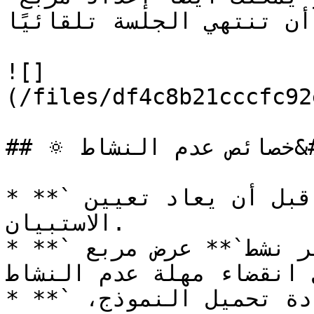
ر قبل أن تنتهي الجلسة تلقائيًا
![]
(/files/df4c8b21cccfc92
## 🔅 خصائص عدم النشاط&#x20;

* **`مهلة عدم النشاط`** الوقت قبل أن يعاد تعيين 
الاستبيان.

* **`عرض تحذير قبل أن يصبح غير نشط`** عرض مربع 
ل انقضاء مهلة عدم النشاط
* **`إجراء عند عدم النشاط`** إعادة تحميل النموذج، 