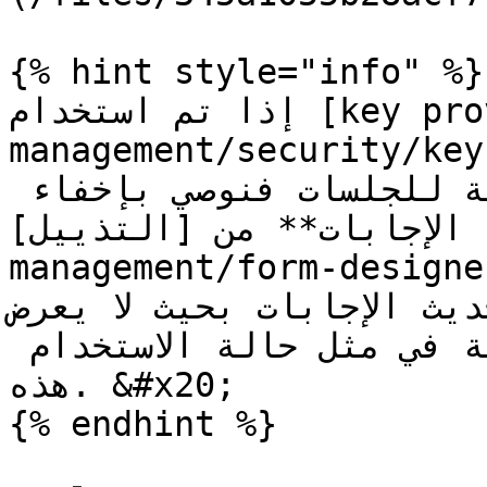
{% hint style="info" %}

إذا تم استخدام [key provider](/ar/form-
management/security/key-p
يسمح بالاستعادة التلقائية للجلسات فنوصي بإخفاء 
**ستعادة الإجابات** من [التذييل
management/form-designer/
خيار تحديث الإجابات بحيث لا يعرض UI
الاستبيان لأن هذه ليست مطلوبة في مثل حالة الاستخدام 
هذه. &#x20;

{% endhint %}
