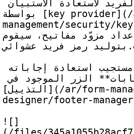
إرسالها. سيتم توليد الرمز الفريد لاستعادة الاستبيان 
بواسطة [key provider](/ar/form-
management/security/key-
 يتم إعداد مزوّد مفاتيح، سيقوم
بتوليد رمز فريد عشوائي.&#x20;

باستخدام هذا الرمز يمكن لكل مستجيب استعادة إجاباته 
باستخدام **استعادة الإجابات** الزر الموجود في 
[التذييل](/ar/form-management/form-
designer/footer-manager.md) حات استبيانك
![]
(/files/345a1055b28acf7