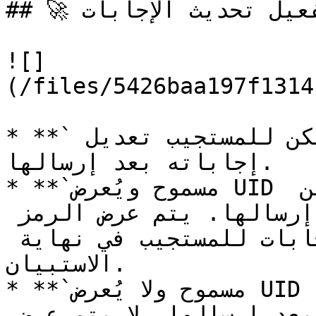
## 🚀 تفعيل تحديث الإجابات

![]
(/files/5426baa197f1314
* **`لا يُسمح بأي تغييرات`** لا يمكن للمستجيب تعديل 
إجاباته بعد إرسالها.

* **`مسموح ويُعرض UID في نهاية الاستبيان`** يمكن 
للمستجيب تغيير إجاباته بعد إرسالها. يتم عرض الرمز 
الفريد المستخدم لاستعادة الإجابات للمستجيب في نهاية 
الاستبيان.

* **`مسموح ولا يُعرض UID في نهاية الاستبيان`** يمكن 
للمستجيب تغيير إجاباته بعد إرسالها. لا يتم عرض 