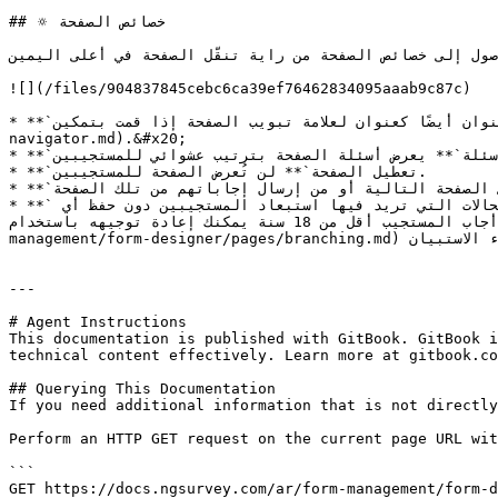
## 🔅 خصائص الصفحة

وصول إلى خصائص الصفحة من راية تنقّل الصفحة في أعلى اليمين
![](/files/904837845cebc6ca39ef76462834095aaab9c87c)

* **`عنوان الصفحة`** اسم العرض للصفحة. سيُستخدم العنوان أيضًا كعنوان لعلامة تبويب الصفحة إذا قمت بتمكين [page navigator](/ar/form-management/form-designer/pages/page-
navigator.md).&#x20;

* **`عشوائية ترتيب الأسئلة`** يعرض أسئلة الصفحة بترتيب عشوائي للمستجيبين.

* **`تعطيل الصفحة`** لن تُعرض الصفحة للمستجيبين.

* **`إظهار زر الإرسال`** سيتمكن المستجيبون إما من الانتقال إلى الصفحة التالية أو من إرسال إجاباتهم من تلك الصفحة.

* **`نهاية مُغلقة`** سيزيل رأس الصفحة وتذييلها لمنع أي إجراء على الصفحة. يمكن استخدام صفحات النهاية المغلقة في الحالات التي تريد فيها استبعاد المستجيبين دون حفظ أي 
إجابات أو بيانات متعلقة بهم. على سبيل المثال قد يكون لديك سؤال مثل: كم عمرك؟ في حال أجاب المستجيب أقل من 18 سنة يمكنك إعادة توجيهه باستخدام [branching](/ar/form-
management/form-designer/pages/branching.md) إلى صفحة نهاية مُغلقة بنص سؤال ثابت لإنهاء الاستبيان.&#x20;

---

# Agent Instructions

This documentation is published with GitBook. GitBook i
technical content effectively. Learn more at gitbook.co
## Querying This Documentation

If you need additional information that is not directly
Perform an HTTP GET request on the current page URL wit
```

GET https://docs.ngsurvey.com/ar/form-management/form-d