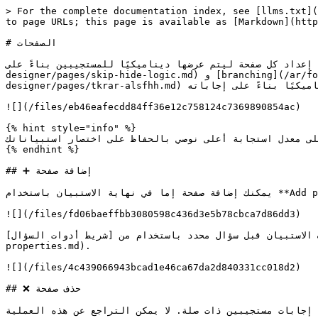
> For the complete documentation index, see [llms.txt](
to page URLs; this page is available as [Markdown](http
# الصفحات

ك في صفحة، ويمكنك أيضًا إعداد كل صفحة ليتم عرضها ديناميكيًا للمستجيبين بناءً على
designer/pages/skip-hide-logic.md) و [branching](/ar/form-management/form-designer/pages/branching.md) القواعد. باستخدام [page looping](/ar/form-management/form-
designer/pages/tkrar-alsfhh.md) يمكنك أيضًا إنشاء استبيان متكرر حيث يمكن للمستجيب تكرار نفس الصفحة ديناميكيًا بناءً على إجاباته.  &#x20;

![](/files/eb46eafecdd84ff36e12c758124c7369890854ac)

{% hint style="info" %}

على معدل استجابة أعلى نوصي بالحفاظ على اختصار استبياناتك
{% endhint %}

## ➕ إضافة صفحة

يمكنك إضافة صفحة إما في نهاية الاستبيان باستخدام **Add page** زر من شجرة مساحة التحرير للاستبيان.

![](/files/fd06baeffbb3080598c436d3e5b78cbca7d86dd3)

 إضافة صفحة في أي مكان في منتصف الاستبيان قبل سؤال محدد باستخدام من [شريط أدوات السؤال
properties.md).

![](/files/4c439066943bcad1e46ca67da2d840331cc018d2)

## ❌ حذف صفحة

ي إجابات مستجيبين ذات صلة. لا يمكن التراجع عن هذه العملية