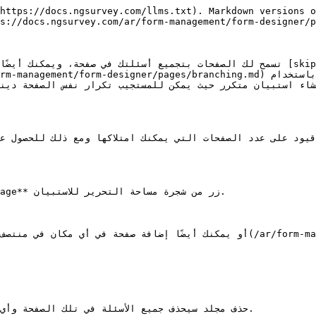
https://docs.ngsurvey.com/llms.txt). Markdown versions o
s://docs.ngsurvey.com/ar/form-management/form-designer/p
تسمح لك الصفحات بتجميع أسئلت [skip / hide logic](/ar/form-management/form-
د قيود على عدد الصفحات التي يمكنك امتلاكها ومع ذلك للحصول 
أو يمكنك أيضًا](/ar/form-management/form-designer/questions/question-
حذف مجلد سيحذف جميع الأسئلة في تلك الصفحة وأ.
