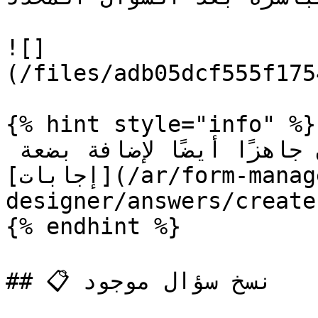
![]
(/files/adb05dcf555f175
{% hint style="info" %}

بمجرد إضافة سؤال ستكون جاهزًا أيضًا لإضافة بضعة 
[إجابات](/ar/form-management/form-
designer/answers/create-ans
{% endhint %}

## 📋 نسخ سؤال موجود
