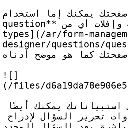
إلى صفحتك يمكنك إما استخدام
question** زر أو يمكنك سحب وإفلات أي من [question 
types](/ar/form-managem
designer/questions/question-
 إلى صفحتك كما هو موضح أدناه
![]
(/files/d6a19da78e906e5
إذا كان لديك أسئلة بالفعل في استبياناتك يمكنك أيضًا 
استخدام **+** من شريط أدوات تحرير السؤال لإدراج 
مباشرة بعد السؤال المحدد