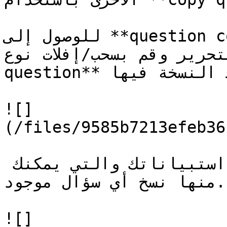
للوصول إلى **question copy** wizard افتح لوحة 
ة التحرير وقم بسحب/إفلات نوع
question** على الصفحة التي تريد حفظ النسخة فيها.

![]
(/files/9585b7213efeb36
سيفتح المعالج قائمة بجميع استبياناتك والتي يمكنك 
منها نسخ أي سؤال موجود.

![]