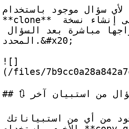
يمكنك عمل نسخة 1-1 لأي سؤال موجود باستخدام 
**clone** ميزة السؤال. سيؤدي هذا إلى إنشاء نسخة 
مطابقة للسؤال وإدراجها مباشرة بعد السؤال 
المحدد.&#x20;

![]
(/files/7b9cc0a28a842a7
## 🔃 نسخ سؤال من استبيان آخر

يمكنك أيضًا نسخ سؤال موجود من أي من استبياناتك 
الأخرى باستخدام **copy question** wizard
