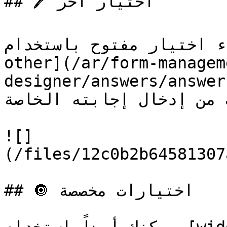
## 🖊️ اختيار آخر

 اختيار مفتوح باستخدام [خيار
other](/ar/form-managem
designer/answers/answer
ب من إدخال إجابته الخاصة
![]
(/files/12c0b2b64581307
## 🔘 اختيارات مخصصة
