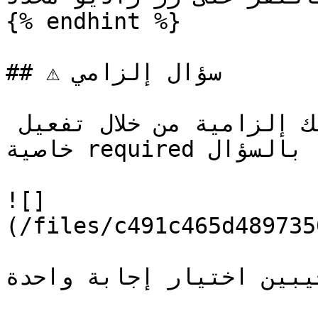
{% endhint %}

## ⚠️ سؤال إلزامي

يمكنك جعل الإجابات على سؤالك إلزامية من خلال تفعيل 
خاصية required الخاصة بالسؤال.

![]
(/files/c491c465d489735
جيبين اختيار إجابة واحدة