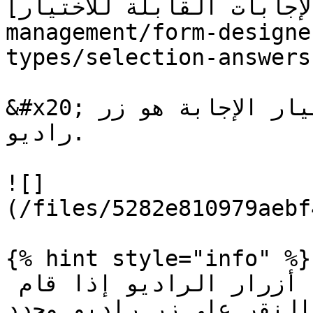
بين [الإجابات القابلة للاختيار
management/form-designe
types/selection-answers.md) الك
&#x20;وضع العرض الافتراضي لاختيار الإجابة هو زر 
راديو.

![]
(/files/5282e810979aebf
{% hint style="info" %}

يمكن أيضًا إلغاء تحديد أزرار الراديو إذا قام 
بالنقر على زر راديو محدد