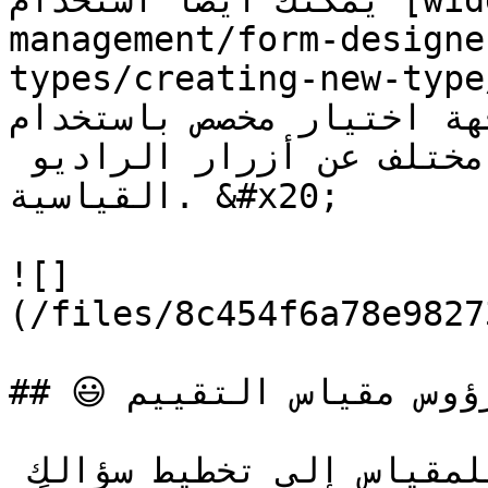
يمكنك أيضاً استخدام [widgets ](/ar/form-
management/form-designe
types/creating-new-type/widget.md)
واجهة اختيار مخصص باستخدام Javascript و CSS و
البسيطة بحيث يتم عرضه بشكل مختلف عن أزرار الراديو 
القياسية. &#x20;

![]
(/files/8c454f6a78e9827
## 😃 رؤوس مقياس التقييم

يمكنك إضافة نقاط مرجعية للمقياس إلى تخطيط سؤالك 