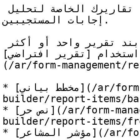
يتيح لك منشئ التقارير إنشاء تقاريرك الخاصة لتحليل 
إجابات المستجيبين.

يمكنك بناء تقريرك باستخدام بند تقرير واحد أو أكثر 
 استخدام [تقرير افتراضي
(/ar/form-management/re
* [مخطط بياني](/ar/form-management/reports/report-
builder/report-items/ba
* [نص حر](/ar/form-management/reports/report-
builder/report-items/fr
* [مؤشر المشاعر](/ar/form-