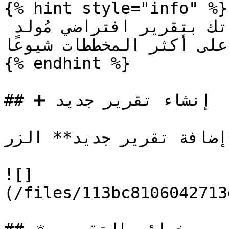
{% hint style="info" %}

يتم تزويد جميع استبياناتك بتقرير افتراضي مُولد 
حتوي على أكثر المخططات شيوعًا
{% endhint %}

## ➕ إنشاء تقرير جديد

*إضافة تقرير جديد** الزر
![]
(/files/113bc8106042713