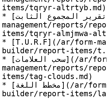
items/tqryr-altrtyb.md)

* [تقرير المجموع الثابت](/ar/form-
management/reports/repo
items/tqryr-almjmwa-alt
* [T.U.R.F](/ar/form-ma
builder/report-items/t.
* [سحب العلامات](/ar/form-
management/reports/repo
items/tag-clouds.md)

* [مخطط اللغة](/ar/form-management/reports/report-
builder/report-items/la