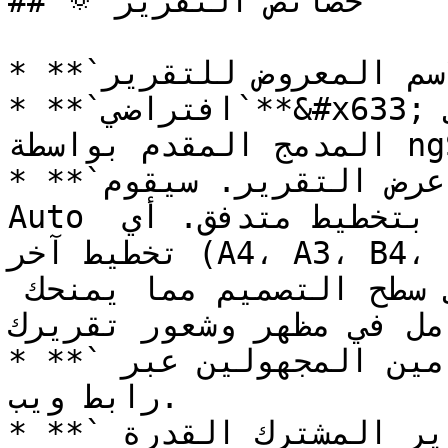
## 🔅 خصائص التقرير

* **`اسم التقرير`** الاسم المعروض للتقرير.

* **`افتراضي`**&#x633;يحل محل التقرير الافتراضي 
المدمج المقدم بواسطة ngSurvey لهذا الاستبيان.

* **`تخطيط الصفحة`** يحدد كيفية عرض التقرير. سيقوم 
Auto بترتيب عناصر التقرير تلقائيًا بتخطيط متدفق. أي 
تخطيط آخر (A4، A3، B4، Letter، Legal) سيسمح لك 
بوضع عناصر التقرير بحرية على سطح التصميم مما يمنحك 
امل في مظهر وشعور تقريرك
* **`مشاركة التقرير`** مع المستخدمين المجهولين عبر 
رابط ويب.

* **`تصفية النتائج`** منح التقرير المشترك القدرة 