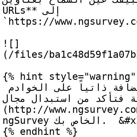
URLs** إلى 
`https://www.ngsurvey.c
![]
(/files/ba1c48d59f1a07b
{% hint style="warning" 
إذا كنت تستخدم نسخة مستضافة ذاتياً على الخوادم 
المحلية فتأكد من استبدال مجال [www.ngs
(http://www.ngsurvey.com) ال الذي يشغّل مثيل
ngSurvey الخاص بك.  &#x20;

{% endhint %}
