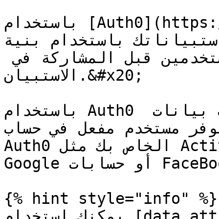
باستخدام [Auth0](https://www.auth0.com) عنصر أمان 
يمكنك دمج استبياناتك باستخدام بنية
لديك لمصادقة المستخدمين قبل المشاركة في 
الاستبيان.&#x20;

باستخدام Auth0 يمكنك تقييد الوصول وطلب بيانات 
وفر مستخدم مفعل في حساب
Auth0 الخاص بك مثل Active Directory أو LinkedIn أو 
Google أو حسابات FaceBook.

{% hint style="info" %}

يمكنك استخدام [data attributes](/ar/form-