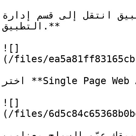
لإنشاء التطبيق انتقل إلى قسم إدارة 
التطبيق.**

![]
(/files/ea5a81ff83165cb
اختر **Single Page Web Applications** كنوع لتطبيقك

![]
(/files/6d5c84c65368b0b
ادات تطبيقك عيّن السماح بعناوين