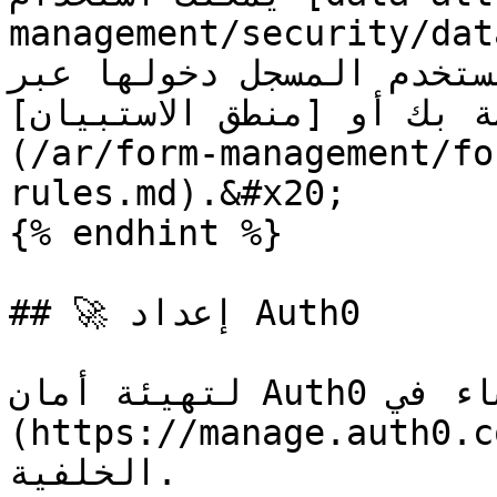
management/security/data-att
ات المستخدم المسجل دخولها عبر
صة بك أو [منطق الاستبيان
(/ar/form-management/fo
rules.md).&#x20;

{% endhint %}

## 🚀 إعداد Auth0

لتهيئة أمان Auth0 تحتاج إلى إنشاء في [حساب Auth0]
(https://manage.auth0.com/) تطبيق و AP
الخلفية.
