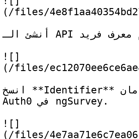
![]
(/files/4e8f1aa40354bd2
أنشئ الـ API الجديدة باستخدام معرف فريد.

![]
(/files/ec12070ee6ce6ae
انسخ **Identifier** وألصقه في إعدادات عنصر أمان 
Auth0 في ngSurvey.

![]
(/files/4e7aa71e6c7ea06