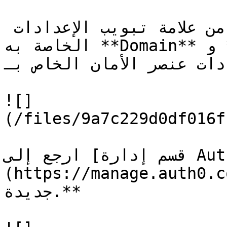
بمجرد إعداد تطبيقك انسخ من علامة تبويب الإعدادات 
الخاصة به **Domain** و **Client ID**  والصق القيم 
في إعدادات عنصر الأمان الخاص بـ 
![]
(/files/9a7c229d0df016f
ارجع إلى [قسم إدارة Auth0]
(https://manage.auth0.com/) وفي قسم API **
جديدة.**
