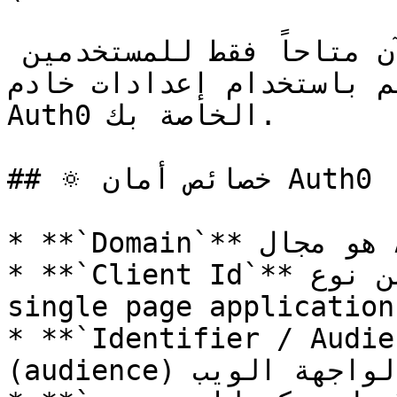
هذا كل شيء! أصبح استبيانك الآن متاحاً فقط للمستخدمين 
م باستخدام إعدادات خادم
Auth0 الخاصة بك.

## 🔅 خصائص أمان Auth0

* **`Domain`** هو مجال Auth0 الخاص بك.&#x20;

* **`Client Id`** معرف العميل لتطبيقك من نوع 
single page application في Auth0
* **`Identifier / Audience`** هور
(audience) لواجهة الويب API الخاصة بـ Auth0.
