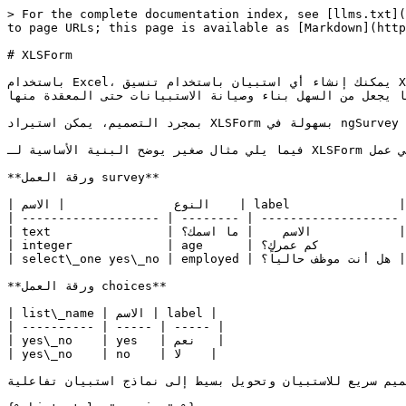
> For the complete documentation index, see [llms.txt](
to page URLs; this page is available as [Markdown](http
# XLSForm

باستخدام Excel، يمكنك إنشاء أي استبيان باستخدام تنسيق XLSForm. XLSForm هو طريقة موحدة لتصميم الاستبيانات عبر هيكلة الأسئلة والخيارات والمنطق مباشرة داخل صفحة Excel. يتم 
مما يجعل من السهل بناء وصيانة الاستبيانات حتى المعقدة منها
بمجرد التصميم، يمكن استيراد XLSForm بسهولة في ngSurvey باستخدام مستورد XLSForm.

فيما يلي مثال صغير يوضح البنية الأساسية لـ XLSForm المعتمد على ورقتي عمل "survey" و"choices":

**ورقة العمل survey**

| النوع               | الاسم    | label               |

| ------------------- | -------- | ------------------- 
| text                | الاسم    | ما اسمك؟            |

| integer             | age      | كم عمرك؟            |

| select\_one yes\_no | employed | هل أنت موظف حالياً؟ |

**ورقة العمل choices**

| list\_name | الاسم | label |

| ---------- | ----- | ----- |

| yes\_no    | yes   | نعم   |

| yes\_no    | no    | لا    |

صميم سريع للاستبيان وتحويل بسيط إلى نماذج استبيان تفاعلية