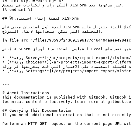
{% hint style="warning" %}

التكرارات والكيانات في تنسيق XLSForm غير مدعومة بعد.

{% endhint %}

## 🚀 كيفية إنشاء استبيان XLSForm

لبدء أول استبيان مبني على XLSForm يمكنك البدء بتنزيل قالب Excel أدناه. يحتوي هذا القالب على البنية الأساسية التي يمكنك بناء نموذج XLS الخاص بك حولها وكذلك توثيق الأنواع 
المختلفة التي يمكن استخدامها لإنشاء النموذج.

{% file src="/files/93590f243691396177d464494aaee4984ac
يُبنى XLSForm القياسي باستخدام 3 أوراق Excel ضمن نفس ملف Excel:

* [**ورقة Survey**](/ar/projects/import-export/xlsform/wrqh-alastbyan.md) تحتوي ورقة survey على البنية الرئيسية لاستبيانك مع أسئلته وصفحاته وقيوده وقواعد الرؤية.

* [**ورقة Choices**](/ar/projects/import-export/xlsform/wrqh-alakhtyarat.md) تتيح لك ورقة choices تعريف مجموعات من قوائم الإجابات. يمكن بعد ذلك استخدام هذه قوائم 
مجموعة إجابات للأسئلة المعتمدة على الاختيار التي قمت بتعريفها في ورقة
* [**ورقة Settings**](/ar/projects/import-export/xlsform/wrqh-aliadadat.md) تتيح لك ورقة settings تعريف خصائص مشتركة لنموذجك مثل عنوان النموذج.&#x20;

---

# Agent Instructions

This documentation is published with GitBook. GitBook i
technical content effectively. Learn more at gitbook.co
## Querying This Documentation

If you need additional information that is not directly
Perform an HTTP GET request on the current page URL wit