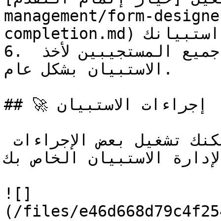
management/form-designe
completion.md) المفعل في استبيانك.

6. متوسط الوقت الذي استغرقه جميع المستجيبين لأخذ 
الاستبيان بشكل عام.

## 🚀 إجراءات الاستبيان

باستخدام زر النقاط الثلاث يمكنك تشغيل بعض الإجراءات 
 لإدارة الاستبيان الخاص بك
![]
(/files/e46d668d79c4f25