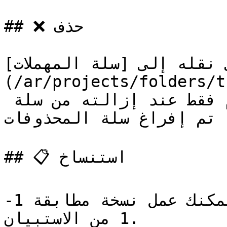
## ️❌ حذف

لى نقله إلى [سلة المهملات
(/ar/projects/folders/trashc
الاستبيان نهائياً من النظام فقط عند إزالته من سلة 
ا تم إفراغ سلة المحذوفات
## 📋 استنساخ

باستخدام استنساخ الاستبيان يمكنك عمل نسخة مطابقة 1-
1 من الاستبيان.
