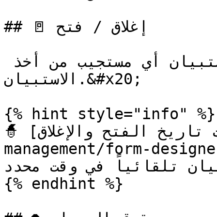
## 🚪 إغلاق / فتح

سيمنع إغلاق الاستبيان أي مستجيب من أخذ 
الاستبيان.&#x20;

{% hint style="info" %}

🧙 باستخدام [خيارات تاريخ الفتح والإغلاق](/ar/form-
management/form-designer/f
لاستبيان تلقائياً في وقت محدد
{% endhint %}
