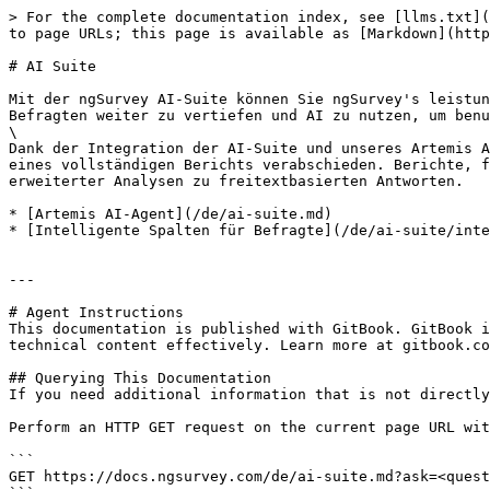
> For the complete documentation index, see [llms.txt](
to page URLs; this page is available as [Markdown](http
# AI Suite

Mit der ngSurvey AI-Suite können Sie ngSurvey's leistun
Befragten weiter zu vertiefen und AI zu nutzen, um benu
\

Dank der Integration der AI-Suite und unseres Artemis A
eines vollständigen Berichts verabschieden. Berichte, f
erweiterter Analysen zu freitextbasierten Antworten.

* [Artemis AI-Agent](/de/ai-suite.md)

* [Intelligente Spalten für Befragte](/de/ai-suite/inte
---

# Agent Instructions

This documentation is published with GitBook. GitBook i
technical content effectively. Learn more at gitbook.co
## Querying This Documentation

If you need additional information that is not directly
Perform an HTTP GET request on the current page URL wit
```

GET https://docs.ngsurvey.com/de/ai-suite.md?ask=<quest