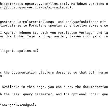
https://docs.ngsurvey.com/llms.txt). Markdown versions o
s://docs.ngsurvey.com/de/ai-suite.md).

gsstarke Formularerstellungs- und Analysefunktionen mit 
tzerdefinierte Formulare spontan zu erstellen sowie erwe
I-Agenten können Sie sich von veralteten Vorlagen und la
ür die früher Tage benötigt wurden, lassen sich jetzt in
lligente-spalten.md)

s the documentation platform designed so that both human
m.

 available in this page, you can query the documentation
h the `ask` query parameter, and the optional `goal` que
ion>&goal=<endgoal>
