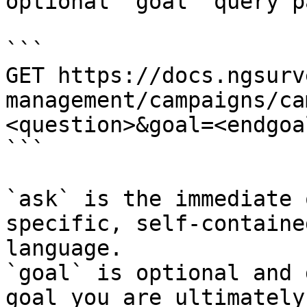
optional `goal` query p
```

GET https://docs.ngsurv
management/campaigns/ca
<question>&goal=<endgoal
```

`ask` is the immediate 
specific, self-containe
language.

`goal` is optional and 
goal you are ultimately