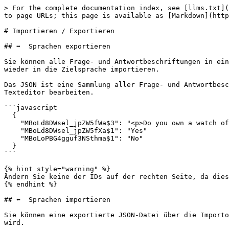
> For the complete documentation index, see [llms.txt](
to page URLs; this page is available as [Markdown](http
# Importieren / Exportieren

## ➡️  Sprachen exportieren

Sie können alle Frage- und Antwortbeschriftungen in ein
wieder in die Zielsprache importieren.

Das JSON ist eine Sammlung aller Frage- und Antwortbesc
Texteditor bearbeiten.

```javascript

  {

    "MBoLd8DWsel_jpZW5fWa$3": "<p>Do you own a watch of&nbsp;[[watchmakers]]</p>\n"

    "MBoLd8DWsel_jpZW5fXa$1": "Yes"

    "MBoLoPBG4gguf3NSthma$1": "No"

  }

```

{% hint style="warning" %}

Ändern Sie keine der IDs auf der rechten Seite, da dies
{% endhint %}

## ⬅️  Sprachen importieren

Sie können eine exportierte JSON-Datei über die Importo
wird.
