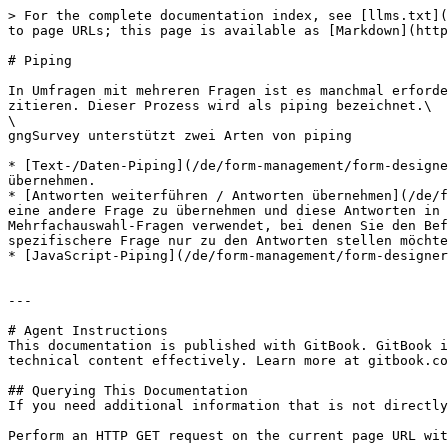
> For the complete documentation index, see [llms.txt](
to page URLs; this page is available as [Markdown](http
# Piping

In Umfragen mit mehreren Fragen ist es manchmal erforde
zitieren. Dieser Prozess wird als piping bezeichnet.\

\

gngSurvey unterstützt zwei Arten von piping

* [Text-/Daten-Piping](/de/form-management/form-designe
übernehmen.

* [Antworten weiterführen / Antworten übernehmen](/de/f
eine andere Frage zu übernehmen und diese Antworten in 
Mehrfachauswahl-Fragen verwendet, bei denen Sie den Bef
spezifischere Frage nur zu den Antworten stellen möchte
* [JavaScript-Piping](/de/form-management/form-designer
---

# Agent Instructions

This documentation is published with GitBook. GitBook i
technical content effectively. Learn more at gitbook.co
## Querying This Documentation

If you need additional information that is not directly
Perform an HTTP GET request on the current page URL wit