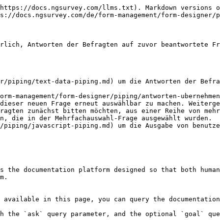
https://docs.ngsurvey.com/llms.txt). Markdown versions o
s://docs.ngsurvey.com/de/form-management/form-designer/p
rlich, Antworten der Befragten auf zuvor beantwortete Fr
r/piping/text-data-piping.md) um die Antworten der Befra
orm-management/form-designer/piping/antworten-ubernehmen
dieser neuen Frage erneut auswählbar zu machen. Weiterge
ragten zunächst bitten möchten, aus einer Reihe von mehr
n, die in der Mehrfachauswahl-Frage ausgewählt wurden.

/piping/javascript-piping.md) um die Ausgabe von benutze
s the documentation platform designed so that both human
m.

 available in this page, you can query the documentation
h the `ask` query parameter, and the optional `goal` que