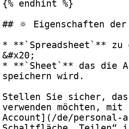
{% endhint %}

## 🔅 Eigenschaften der
* **`Spreadsheet`** zu 
&#x20;

* **`Sheet`** das die A
speichern wird.

Stellen Sie sicher, das
verwenden möchten, mit 
Account](/de/personal-a
Schaltfläche „Teilen“ i