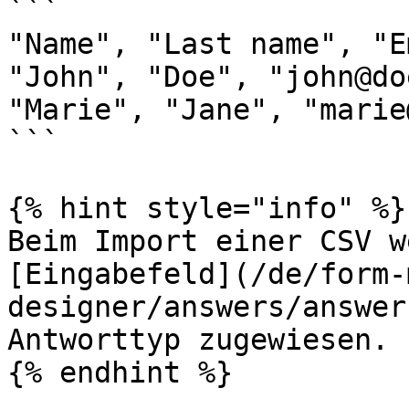
```

"Name", "Last name", "E
"John", "Doe", "john@do
"Marie", "Jane", "marie
```

{% hint style="info" %}

Beim Import einer CSV w
[Eingabefeld](/de/form-
designer/answers/answer
Antworttyp zugewiesen.

{% endhint %}
