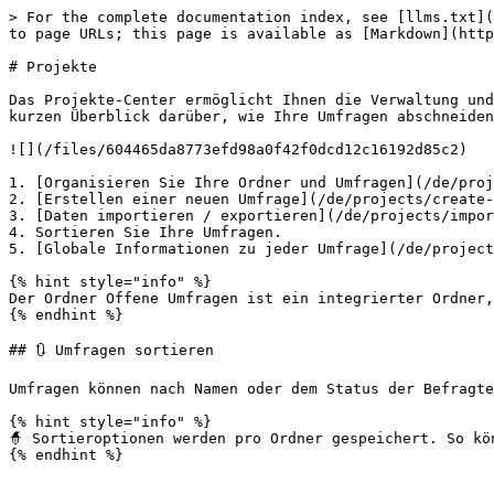
> For the complete documentation index, see [llms.txt](
to page URLs; this page is available as [Markdown](http
# Projekte

Das Projekte-Center ermöglicht Ihnen die Verwaltung und
kurzen Überblick darüber, wie Ihre Umfragen abschneiden
![](/files/604465da8773efd98a0f42f0dcd12c16192d85c2)

1. [Organisieren Sie Ihre Ordner und Umfragen](/de/proj
2. [Erstellen einer neuen Umfrage](/de/projects/create-
3. [Daten importieren / exportieren](/de/projects/impor
4. Sortieren Sie Ihre Umfragen.

5. [Globale Informationen zu jeder Umfrage](/de/project
{% hint style="info" %}

Der Ordner Offene Umfragen ist ein integrierter Ordner,
{% endhint %}

## 🔃 Umfragen sortieren

Umfragen können nach Namen oder dem Status der Befragte
{% hint style="info" %}

🧙 Sortieroptionen werden pro Ordner gespeichert. So kö
{% endhint %}
