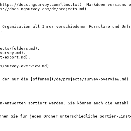
https://docs.ngsurvey.com/llms.txt). Markdown versions o
s://docs.ngsurvey.com/de/projects.md).

 Organisation all Ihrer verschiedenen Formulare und Umfr
.

ects/folders.md).

survey.md).

t-export.md).

s/survey-overview.md).

 der nur die [offenen](/de/projects/survey-overview.md) 
n-Antworten sortiert werden. Sie können auch die Anzahl 
nnen Sie für jeden Ordner unterschiedliche Sortier-Einste