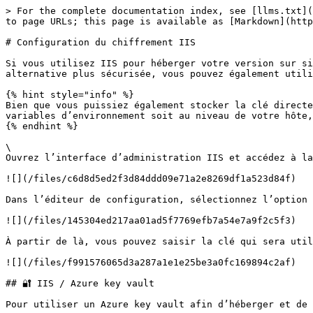
> For the complete documentation index, see [llms.txt](
to page URLs; this page is available as [Markdown](http
# Configuration du chiffrement IIS

Si vous utilisez IIS pour héberger votre version sur si
alternative plus sécurisée, vous pouvez également utili
{% hint style="info" %}

Bien que vous puissiez également stocker la clé directe
variables d’environnement soit au niveau de votre hôte,
{% endhint %}

\

Ouvrez l’interface d’administration IIS et accédez à la
![](/files/c6d8d5ed2f3d84ddd09e71a2e8269df1a523d84f)

Dans l’éditeur de configuration, sélectionnez l’option 
![](/files/145304ed217aa01ad5f7769efb7a54e7a9f2c5f3)

À partir de là, vous pouvez saisir la clé qui sera util
![](/files/f991576065d3a287a1e1e25be3a0fc169894c2af)

## 🔐 IIS / Azure key vault

Pour utiliser un Azure key vault afin d’héberger et de 