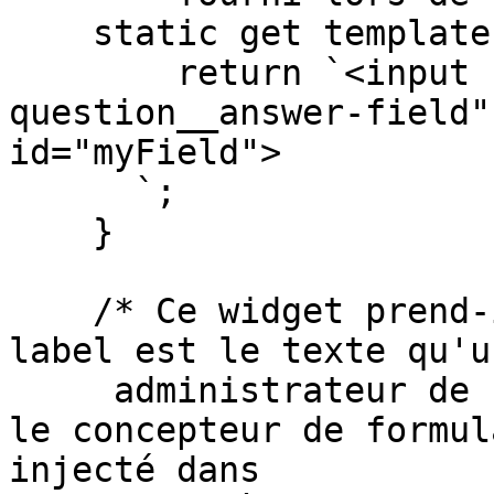
    static get template() {

        return `<input class="ngs-
question__answer-field"
id="myField">

      `;

    }

    /* Ce widget prend-il en charge un label, le 
label est le texte qu'un
     administrateur de formulaire peut saisir via 
le concepteur de formul
injecté dans
