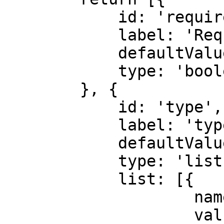
            id: 'required',

            label: 'Required',

            defaultValue: false,

            type: 'boolean'

        }, {

            id: 'type',

            label: 'type',

            defaultValue: 'text',

            type: 'list',

            list: [{

                    name: 'text',

                    value: 'text'
