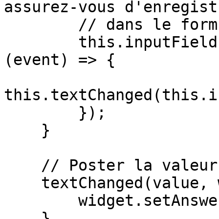
assurez-vous d'enregist
        // dans le formulaire   

        this.inputField.addEventListener('input', 
(event) => {

this.textChanged(this.i
        });

    }

    // Poster la valeur au formulaire

    textChanged(value, widget) {

        widget.setAnswer(this.inputField.value);

    }
