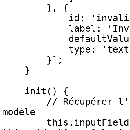
        }, {

            id: 'invalidmessage',

            label: 'Invalid message',

            defaultValue: 'Invalid value',

            type: 'text'

        }];

    }

    init() {

        // Récupérer l'élément input depuis le 
modèle

        this.inputField = 