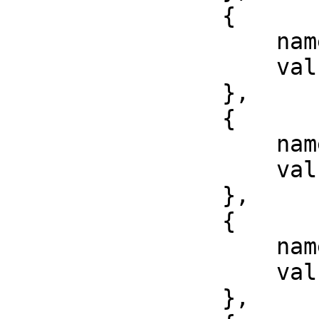
                {

                    name: 'range',

                    value: 'range'

                },

                {

                    name: 'search',

                    value: 'search'

                },

                {

                    name: 'tel',

                    value: 'tel'

                },
