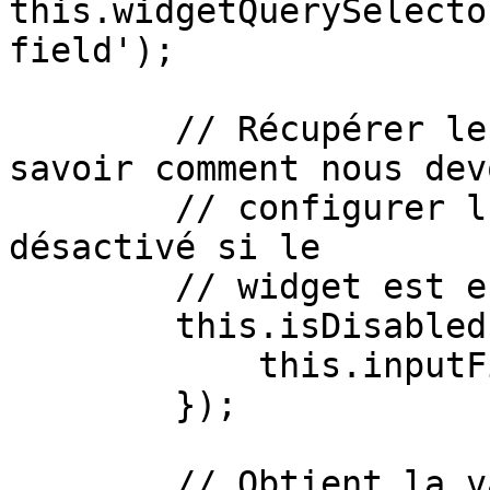
this.widgetQuerySelecto
field');

        // Récupérer le mode de rendu courant pour 
savoir comment nous devo
        // configurer l'état ici, le rendre 
désactivé si le 

        // widget est en mode lecture seule 

        this.isDisabled$(disabled => {

            this.inputField.disabled = disabled;

        });

        // Obtient la valeur actuelle du widget
