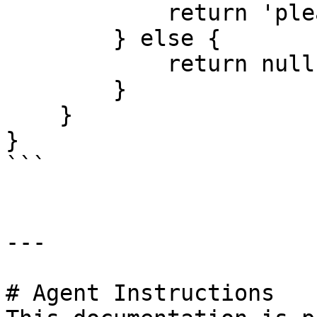
            return 'please enter a value';

        } else {

            return null;

        }

    }

}

```

---

# Agent Instructions
