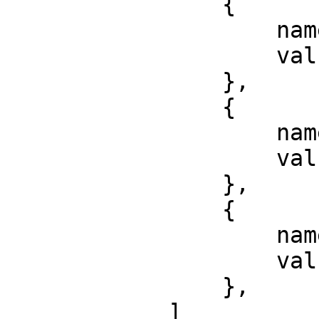
                {

                    name: 'time',

                    value: 'time'

                },

                {

                    name: 'url',

                    value: 'url'

                },

                {

                    name: 'week',

                    value: 'week'

                },

            ]
