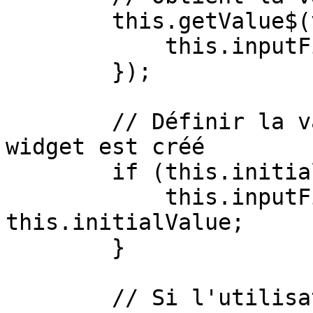
        this.getValue$(value => {

            this.inputField.value = value;

        });

        // Définir la valeur initiale lorsque le 
widget est créé

        if (this.initialValue) {

            this.inputField.value = 
this.initialValue;

        }

        // Si l'utilisateur modifie le texte, 