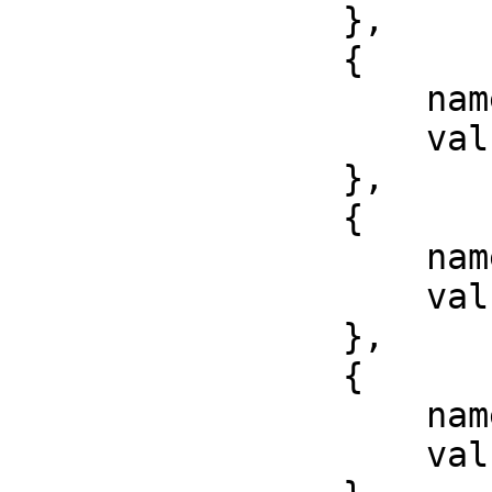
                },

                {

                    name: 'color',

                    value: 'color'

                },

                {

                    name: 'date',

                    value: 'date'

                },

                {

                    name: 'datetime-local',

                    value: 'datetime-local'
