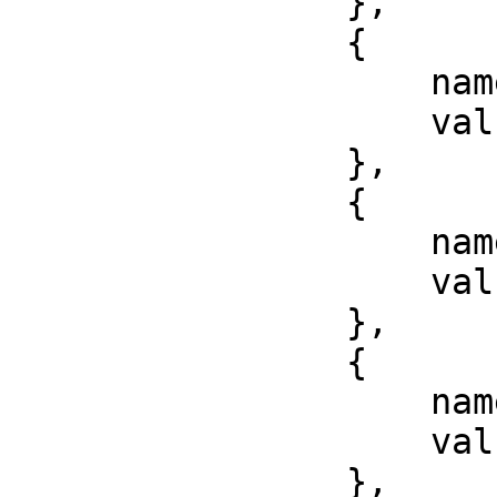
                },

                {

                    name: 'email',

                    value: 'email'

                },

                {

                    name: 'month',

                    value: 'month'

                },

                {

                    name: 'number',

                    value: 'number'

                },
