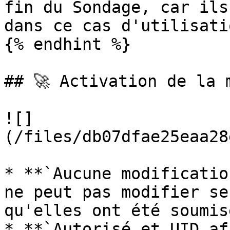
fin du Sondage, car ils
dans ce cas d'utilisati
{% endhint %}

## 🚀 Activation de la 
![]
(/files/db07dfae25eaa28
* **`Aucune modificatio
ne peut pas modifier se
qu'elles ont été soumise
* **`Autorisé et UID af