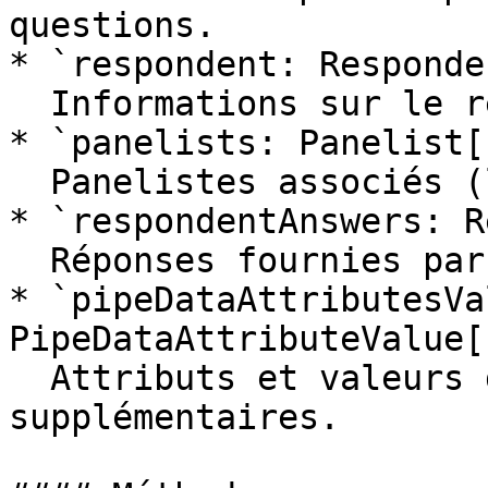
questions.

* `respondent: Responden
  Informations sur le répondant actuel.

* `panelists: Panelist[]
  Panelistes associés (le cas échéant).

* `respondentAnswers: R
  Réponses fournies par le répondant.

* `pipeDataAttributesVa
PipeDataAttributeValue[]
  Attributs et valeurs de données de pipe 
supplémentaires.
