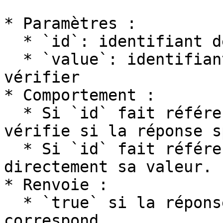
* Paramètres :

  * `id`: identifiant de question ou de réponse

  * `value`: identifiant de réponse ou valeur à 
vérifier

* Comportement :

  * Si `id` fait référence à une question → 
vérifie si la réponse s
  * Si `id` fait référence à une réponse → compare 
directement sa valeur.

* Renvoie :

  * `true` si la réponse est sélectionnée ou 
correspond
