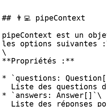
```

## 👨‍💻️ pipeContext

pipeContext est un obje
les options suivantes :\
\

**Propriétés :**

* `questions: Question[]
  Liste des questions du sondage.

* `answers: Answer[]`\

  Liste des réponses possibles pour l’ensemble des 