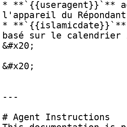
* **`{{useragent}}`** a
l'appareil du Répondant.
* **`{{islamicdate}}`**
basé sur le calendrier 
&#x20;

&#x20;

---

# Agent Instructions
