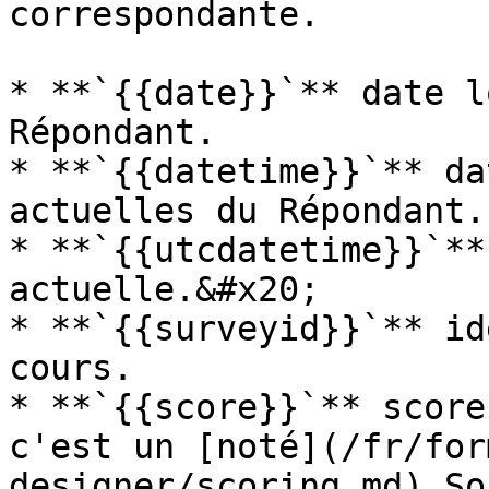
correspondante.

* **`{{date}}`** date l
Répondant.

* **`{{datetime}}`** da
actuelles du Répondant.

* **`{{utcdatetime}}`**
actuelle.&#x20;

* **`{{surveyid}}`** id
cours.

* **`{{score}}`** score
c'est un [noté](/fr/for
designer/scoring.md) So