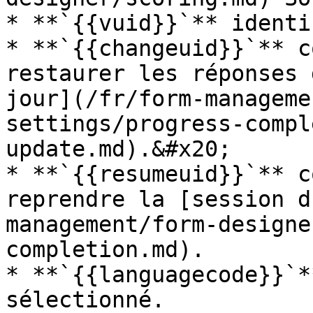
* **`{{vuid}}`** identi
* **`{{changeuid}}`** c
restaurer les réponses 
jour](/fr/form-manageme
settings/progress-compl
update.md).&#x20;

* **`{{resumeuid}}`** c
reprendre la [session d
management/form-designe
completion.md).

* **`{{languagecode}}`*
sélectionné.
