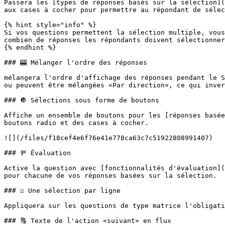
Passera les [types de réponses basés sur la sélection](
aux cases à cocher pour permettre au répondant de sélec
{% hint style="info" %}

Si vos questions permettent la sélection multiple, vous
combien de réponses les répondants doivent sélectionner
{% endhint %}

### 🎰 Mélanger l'ordre des réponses

mélangera l'ordre d'affichage des réponses pendant le S
ou peuvent être mélangées «Par direction», ce qui inver
### 🔘 Sélections sous forme de boutons

Affiche un ensemble de boutons pour les [réponses basée
boutons radio et des cases à cocher.

![](/files/f18cef4e6f76e41e778ca63c7c51922808991407)

### 🚥 Évaluation

Active la question avec [fonctionnalités d'évaluation](
pour chacune de vos réponses basées sur la sélection.

### ☑️ Une sélection par ligne

Appliquera sur les questions de type matrice l'obligati
### 🔠 Texte de l'action «suivant» en flux
