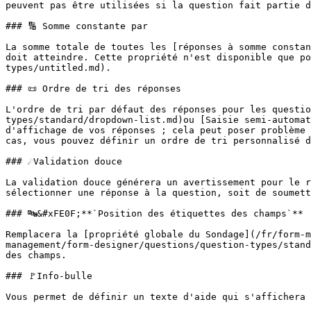
peuvent pas être utilisées si la question fait partie d
### 🔢 Somme constante par

La somme totale de toutes les [réponses à somme constan
doit atteindre. Cette propriété n'est disponible que po
types/untitled.md).

### 📜️ Ordre de tri des réponses

L'ordre de tri par défaut des réponses pour les questio
types/standard/dropdown-list.md)ou [Saisie semi-automat
d'affichage de vos réponses ; cela peut poser problème 
cas, vous pouvez définir un ordre de tri personnalisé d
### ☄️Validation douce

La validation douce générera un avertissement pour le r
sélectionner une réponse à la question, soit de soumett
### 🔤&#xFE0F;**`Position des étiquettes des champs`**

Remplacera la [propriété globale du Sondage](/fr/form-
management/form-designer/questions/question-types/stand
des champs.

### 🚩Info-bulle

Vous permet de définir un texte d'aide qui s'affichera 