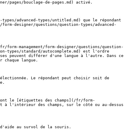
ner/pages/bouclage-de-pages.md) activé.

-types/advanced-types/untitled.md) que le répondant 
/form-designer/questions/question-types/advanced-
/fr/form-management/form-designer/questions/question-
on-types/standard/autocomplete.md) est l'ordre 
ses peuvent différer d'une langue à l'autre. Dans ce 
r chaque langue.

électionnée. Le répondant peut choisir soit de 
e.

ont le [étiquettes des champs](/fr/form-
t à l'intérieur des champs, sur le côté ou au-dessus 
d'aide au survol de la souris.
