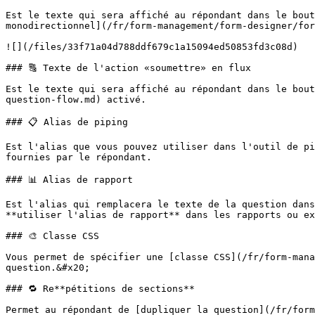
Est le texte qui sera affiché au répondant dans le bout
monodirectionnel](/fr/form-management/form-designer/for
![](/files/33f71a04d788ddf679c1a15094ed50853fd3c08d)

### 🔠 Texte de l'action «soumettre» en flux

Est le texte qui sera affiché au répondant dans le bout
question-flow.md) activé.

### 📋 Alias de piping

Est l'alias que vous pouvez utiliser dans l'outil de pi
fournies par le répondant.

### 📊 Alias de rapport

Est l'alias qui remplacera le texte de la question dans
**utiliser l'alias de rapport** dans les rapports ou ex
### 🎨 Classe CSS

Vous permet de spécifier une [classe CSS](/fr/form-mana
question.&#x20;

### 🔁 Re**pétitions de sections**

Permet au répondant de [dupliquer la question](/fr/form