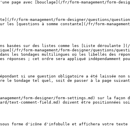
'une page avec [bouclage](/fr/form-management/form-desig
te](/fr/form-management/form-designer/questions/question
ur les [questions à somme constante](/fr/form-management
ns basées sur des listes comme les [Liste déroulante ](
ique](/fr/form-management/form-designer/questions/questi
dans les Sondages multilingues où les libellés des répon
es réponses ; cet ordre sera appliqué indépendamment pou
épondant si une question obligatoire a été laissée non s
re le Sondage tel quel, soit de passer à la page suivant
management/form-designer/form-settings.md) sur la façon d
ard/text-comment-field.md) doivent être positionnées soi
sous forme d'icône d'infobulle et affichera votre texte 