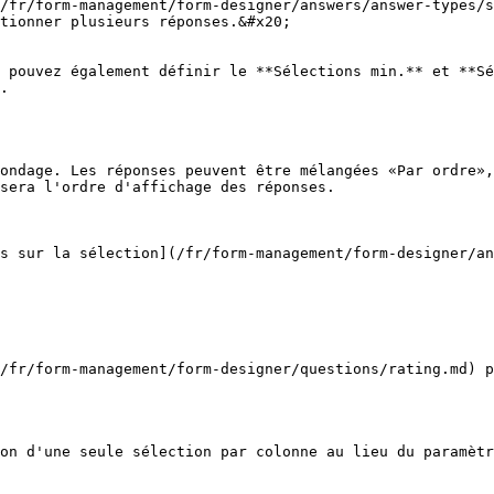
/fr/form-management/form-designer/answers/answer-types/s
tionner plusieurs réponses.&#x20;

 pouvez également définir le **Sélections min.** et **Sé
.

ondage. Les réponses peuvent être mélangées «Par ordre»,
sera l'ordre d'affichage des réponses.

s sur la sélection](/fr/form-management/form-designer/an
/fr/form-management/form-designer/questions/rating.md) p
on d'une seule sélection par colonne au lieu du paramètr