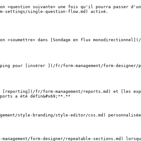
on «question suivante» une fois qu'il pourra passer d'un
m-settings/single-question-flow.md) activé.

on «soumettre» dans [Sondage en flux monodirectionnel](/
ping pour [insérer ](/fr/form-management/form-designer/p
 [reporting](/fr/form-management/reports.md) et [les exp
ports a été défin&#x69;**.**

gement/style-branding/style-editor/css.md) personnalisée
-management/form-designer/repeatable-sections.md) lorsqu