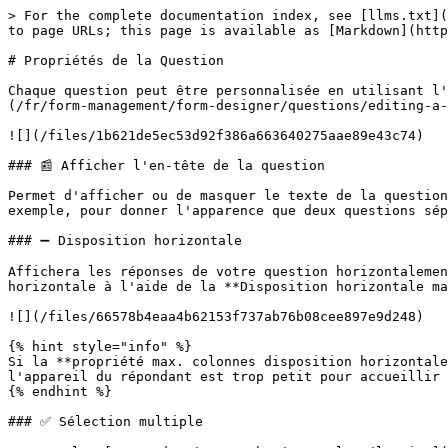
> For the complete documentation index, see [llms.txt](
to page URLs; this page is available as [Markdown](http
# Propriétés de la Question

Chaque question peut être personnalisée en utilisant l'
(/fr/form-management/form-designer/questions/editing-a-
![](/files/1b621de5ec53d92f386a663640275aae89e43c74)

### 📰 Afficher l'en-tête de la question

Permet d'afficher ou de masquer le texte de la question
exemple, pour donner l'apparence que deux questions sép
### ➖ Disposition horizontale

Affichera les réponses de votre question horizontalemen
horizontale à l'aide de la **Disposition horizontale ma
![](/files/66578b4eaa4b62153f737ab76b08cee897e9d248)

{% hint style="info" %}

Si la **propriété max. colonnes disposition horizontale
l'appareil du répondant est trop petit pour accueillir 
{% endhint %}

### ✅ Sélection multiple
