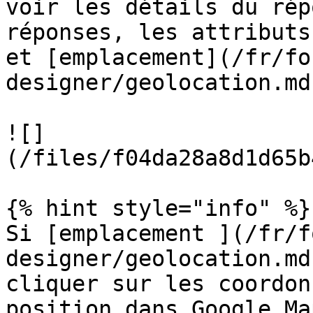
voir les détails du rép
réponses, les attributs
et [emplacement](/fr/fo
designer/geolocation.md
![]
(/files/f04da28a8d1d65b
{% hint style="info" %}

Si [emplacement ](/fr/f
designer/geolocation.md
cliquer sur les coordon
position dans Google Map