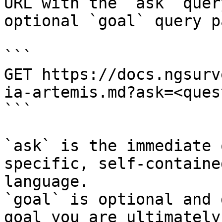
URL with the `ask` quer
optional `goal` query p
```

GET https://docs.ngsurv
ia-artemis.md?ask=<ques
```

`ask` is the immediate 
specific, self-containe
language.

`goal` is optional and 
goal you are ultimately