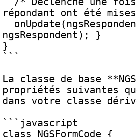
  /* Déclenché une fois que les réponses du 
répondant ont été mises
  onUpdate(ngsRespondent) {console.log('update', 
ngsRespondent); }

}

```

La classe de base **NGS
propriétés suivantes qu
dans votre classe dériv
```javascript

class NGSFormCode {
