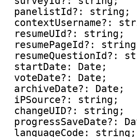
  surveyId?: string;

  panelistId?: string;

  contextUsername?: string;

  resumeUId?: string;

  resumePageId?: string;

  resumeQuestionId?: string;

  startDate: Date;

  voteDate?: Date;

  archiveDate?: Date;

  iPSource?: string;

  changeUID?: string;

  progressSaveDate?: Date;

  languageCode: string;
