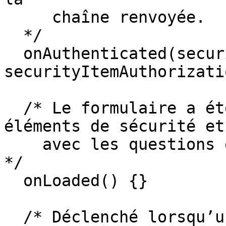
     chaîne renvoyée.  

  */

  onAuthenticated(securityItem, 
securityItemAuthorizati
  /* Le formulaire a été autorisé par tous les 
éléments de sécurité et
    avec les questions de sa première page visible 
*/

  onLoaded() {}

  /* Déclenché lorsqu’une nouvelle page est en 