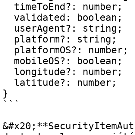
  timeToEnd?: number;

  validated: boolean;

  userAgent?: string;

  platform?: string;

  platformOS?: number;

  mobileOS?: boolean;

  longitude?: number;

  latitude?: number;

}

```

&#x20;**SecurityItemAut