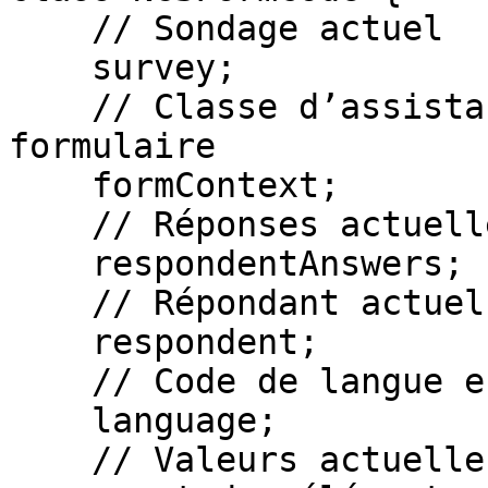
    // Sondage actuel

    survey;

    // Classe d’assistance du contexte du 
formulaire

    formContext;

    // Réponses actuelles du répondant

    respondentAnswers;

    // Répondant actuel

    respondent;

    // Code de langue en cours d’exécution

    language;

    // Valeurs actuelles des attributs de données 