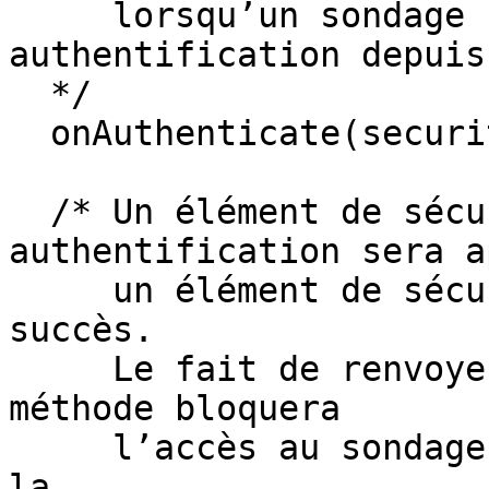
     lorsqu’un sondage requiert une 
authentification depuis
  */

  onAuthenticate(securityItem) {}

  /* Un élément de sécurité nécessitant une 
authentification sera a
     un élément de sécurité a été authentifié avec 
succès. 

     Le fait de renvoyer une chaîne depuis cette 
méthode bloquera 

     l’accès au sondage avec le message défini par 
la 
