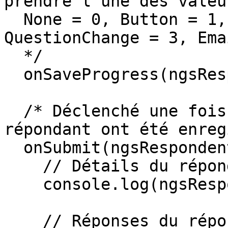
prendre l’une des valeu
  None = 0, Button = 1, PageChange = 2, 
QuestionChange = 3, Ema
  */

  onSaveProgress(ngsRespondent, action) {}

  /* Déclenché une fois que les réponses du 
répondant ont été enreg
  onSubmit(ngsRespondent) {

    // Détails du répondant

    console.log(ngsRespondent.respondent);

    // Réponses du répondant
