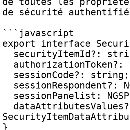
de toutes les propriété
de sécurité authentifié.
```javascript

export interface Securi
  securityItemId?: string;

  authorizationToken?: string;

  sessionCode?: string;

  sessionRespondent?: NGSRespondent;

  sessionPanelist: NGSPanelist;

  dataAttributesValues?: 
SecurityItemDataAttribu
}
