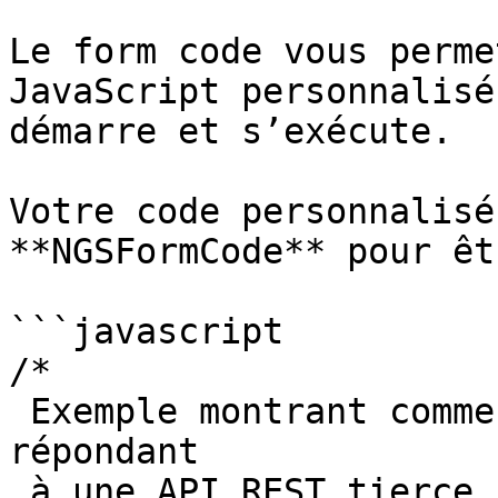
Le form code vous perme
JavaScript personnalisé
démarre et s’exécute.

Votre code personnalisé
**NGSFormCode** pour êt
```javascript

/*

 Exemple montrant comment envoyer les réponses du 
répondant 

 à une API REST tierce.
