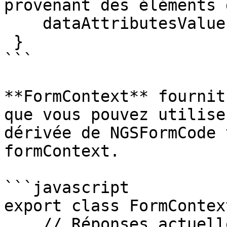
provenant des éléments 
    dataAttributesValues;

 }

```

**FormContext** fournit
que vous pouvez utilise
dérivée de NGSFormCode 
formContext.

```javascript

export class FormContext
    // Réponses actuelles du répondant
