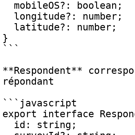
  mobileOS?: boolean;

  longitude?: number;

  latitude?: number;

}

```

**Respondent** correspo
répondant

```javascript

export interface Respon
  id: string;
