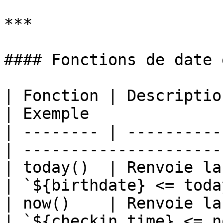
***

#### Fonctions de date 
| Fonction | Description                        
| Exemple              
| -------- | ----------
| ---------------------
| today()  | Renvoie la date ac
| `${birthdate} <= toda
| now()    | Renvoie la
| `${checkin_time} <= n