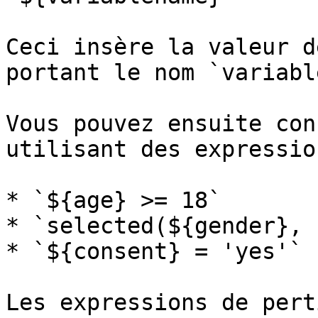
Ceci insère la valeur d
portant le nom `variabl
Vous pouvez ensuite con
utilisant des expressio
* `${age} >= 18`

* `selected(${gender}, 
* `${consent} = 'yes'`

Les expressions de pert