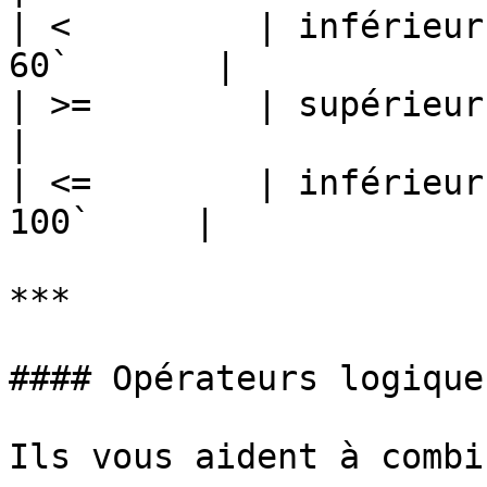
| <         | inférieur
60`       |

| >=        | supérieur ou
|

| <=        | inférieur
100`     |

***

#### Opérateurs logiques
Ils vous aident à combi