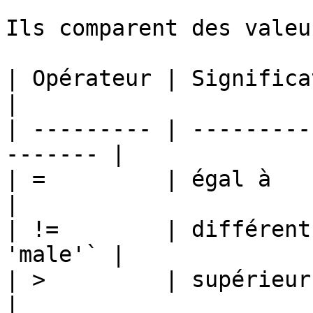
Ils comparent des valeur
| Opérateur | Signification    
|

| --------- | ---------
------- |

| =         | égal à       
|

| !=        | différent
'male'` |

| >         | supérieur à  
|
