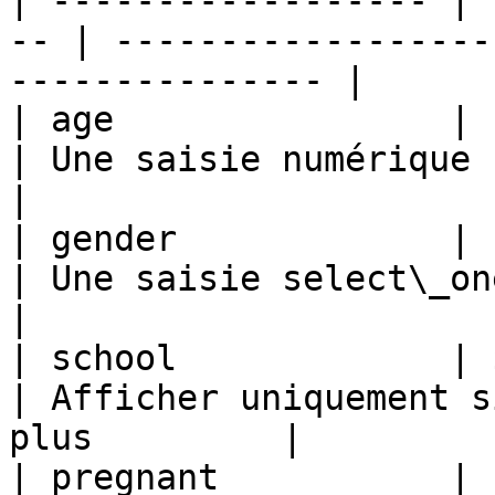
| ------------------ | 
-- | ------------------
--------------- |

| age                |                               
| Une saisie numérique (utilisé
|

| gender             |                               
| Une saisie select\_one                                    
|

| school             | ${age} >= 18
| Afficher uniquement s
plus         |

| pregnant           | 