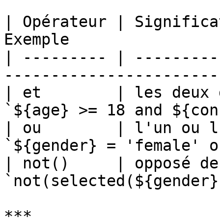
| Opérateur | Significa
Exemple                
| --------- | ---------
-----------------------
| et        | les deux 
`${age} >= 18 and ${con
| ou        | l'un ou l
`${gender} = 'female' o
| not()     | opposé de
`not(selected(${gender}
***
