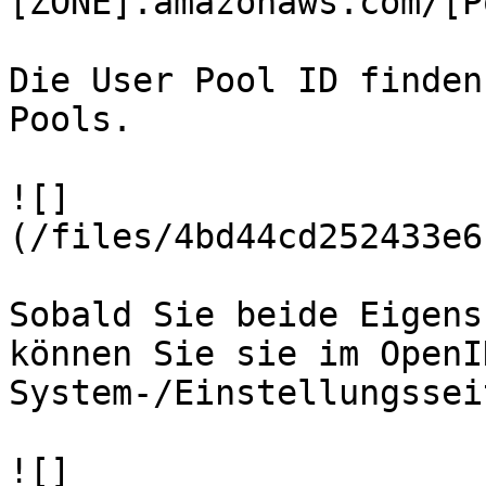
[ZONE].amazonaws.com/[P
Die User Pool ID finden
Pools.

![]
(/files/4bd44cd252433e6
Sobald Sie beide Eigens
können Sie sie im OpenI
System-/Einstellungssei
![]